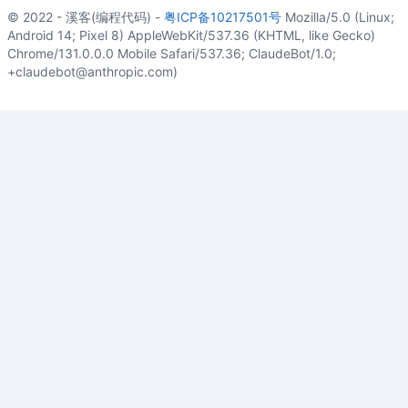
© 2022 - 溪客(编程代码) -
粤ICP备10217501号
Mozilla/5.0 (Linux;
Android 14; Pixel 8) AppleWebKit/537.36 (KHTML, like Gecko)
Chrome/131.0.0.0 Mobile Safari/537.36; ClaudeBot/1.0;
+claudebot@anthropic.com)