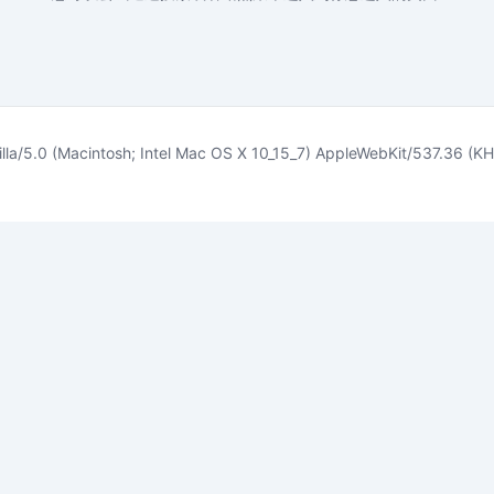
lla/5.0 (Macintosh; Intel Mac OS X 10_15_7) AppleWebKit/537.36 (KH